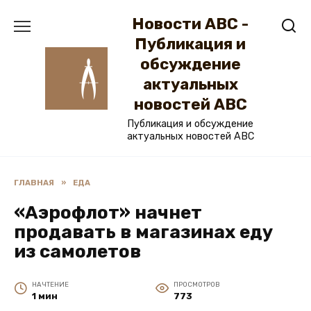
Перейти
Новости ABC -
к
содержанию
Публикация и
обсуждение
актуальных
новостей ABC
Публикация и обсуждение
актуальных новостей ABC
ГЛАВНАЯ
»
ЕДА
«Аэрофлот» начнет
продавать в магазинах еду
из самолетов
НА ЧТЕНИЕ
ПРОСМОТРОВ
1 мин
773