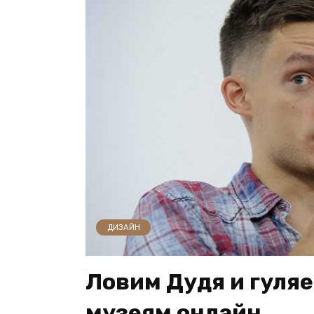
ДИЗАЙН
Ловим Дудя и гуля
музеям онлайн