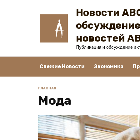
Перейти
Новости ABC
к
содержанию
обсуждение
новостей A
Публикация и обсуждение ак
Свежие Новости
Экономика
Пр
ГЛАВНАЯ
Мода