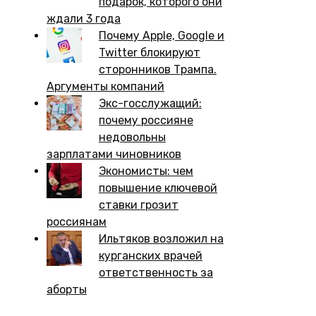
подарок, которого они
ждали 3 года
Почему Apple, Google и
Twitter блокируют
сторонников Трампа.
Аргументы компаний
Экс-госслужащий:
почему россияне
недовольны
зарплатами чиновников
Экономисты: чем
повышение ключевой
ставки грозит
россиянам
Ильтяков возложил на
курганских врачей
ответственность за
аборты