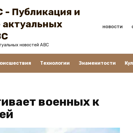
 - Публикация и
 актуальных
НОВОСТИ
BC
туальных новостей ABC
оисшествия
Технологии
Знаменитости
Ку
гивает военных к
ией