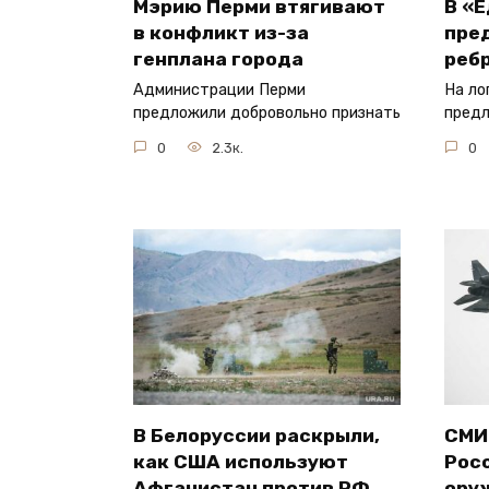
Мэрию Перми втягивают
В «
в конфликт из-за
пре
генплана города
реб
Администрации Перми
На ло
предложили добровольно признать
предл
0
2.3к.
0
В Белоруссии раскрыли,
СМИ
как США используют
Рос
Афганистан против РФ
ору