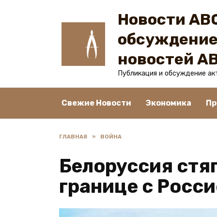
Перейти
Новости ABC
к
содержанию
обсуждение
новостей A
Публикация и обсуждение ак
Свежие Новости
Экономика
Пр
ГЛАВНАЯ
»
ВОЙНА
Белоруссия стя
границе с Росс