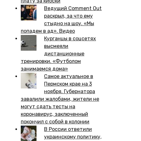
плату за киоски
Ведущий Comment Out
раскрыл, за что ему
стыдно на шоу. «Мы
попадем в ад». Видео
Курганцы в соцсетях
высмеяли
дистанционные
тренировки. «Футболом
занимаемся дома»
Самое актуальное в
Пермском крае на 3
ноября. Губернатора
завалили жалобами, жители не
могут сдать тесты на
коронавирус, заключенный
покончил с собой в колонии
В России ответили
украинскому политику,