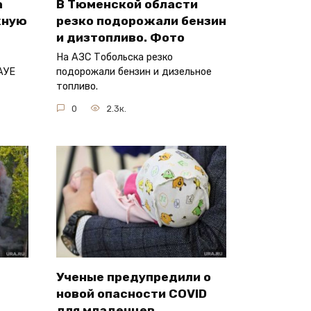
а
В Тюменской области
жную
резко подорожали бензин
и дизтопливо. Фото
На АЗС Тобольска резко
АУЕ
подорожали бензин и дизельное
топливо.
0
2.3к.
Ученые предупредили о
новой опасности COVID
для младенцев