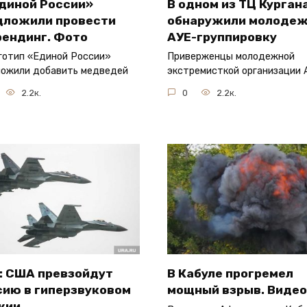
Единой России»
В одном из ТЦ Курган
дложили провести
обнаружили молоде
рендинг. Фото
АУЕ-группировку
готип «Единой России»
Приверженцы молодежной
ожили добавить медведей
экстремисткой организации 
2.2к.
0
2.2к.
: США превзойдут
В Кабуле прогремел
сию в гиперзвуковом
мощный взрыв. Видео
жии