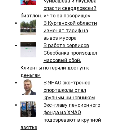
Куйвашева и Якушева
спасти свердловский
биатлон. «Что за позорище»
В Курганской области
изменят тариф на
вывоз мусора
В работе сервисов
Сбербанка произошел
массовый сбой.
Клиенты потеряли доступ к
деньгам
В ЯНАО экс-тренер
спортшколы стал
крупным чиновником
Экс-главу пенсионного
фонда из ХМАО
подозревают в крупной
взятке