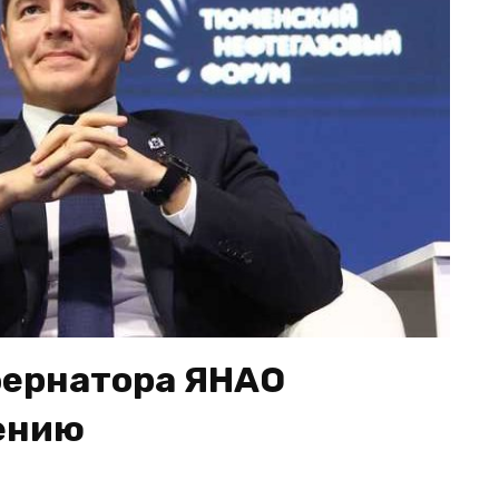
бернатора ЯНАО
ению