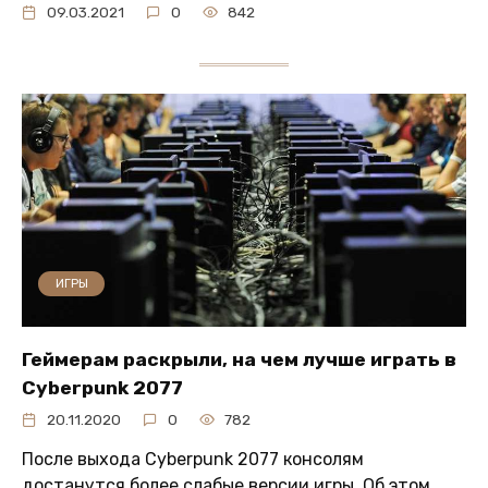
09.03.2021
0
842
ИГРЫ
Геймерам раскрыли, на чем лучше играть в
Cyberpunk 2077
20.11.2020
0
782
После выхода Cyberpunk 2077 консолям
достанутся более слабые версии игры. Об этом