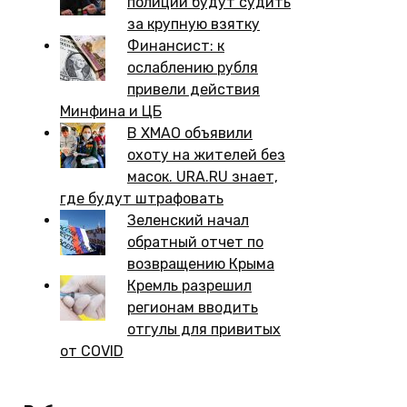
полиции будут судить
за крупную взятку
Финансист: к
ослаблению рубля
привели действия
Минфина и ЦБ
В ХМАО объявили
охоту на жителей без
масок. URA.RU знает,
где будут штрафовать
Зеленский начал
обратный отчет по
возвращению Крыма
Кремль разрешил
регионам вводить
отгулы для привитых
от COVID