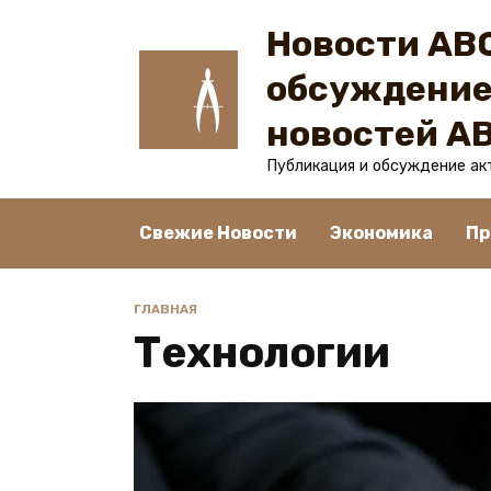
Перейти
Новости ABC
к
содержанию
обсуждение
новостей A
Публикация и обсуждение ак
Свежие Новости
Экономика
Пр
ГЛАВНАЯ
Технологии