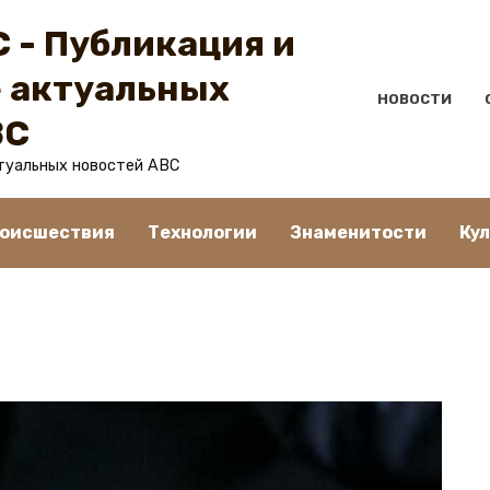
 - Публикация и
 актуальных
НОВОСТИ
BC
туальных новостей ABC
оисшествия
Технологии
Знаменитости
Ку