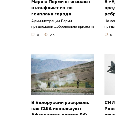
Мэрию Перми втягивают
В «
в конфликт из-за
пре
генплана города
реб
Администрации Перми
На ло
предложили добровольно признать
предл
0
2.3к.
0
В Белоруссии раскрыли,
СМИ
как США используют
Рос
Афганистан против РФ
ору