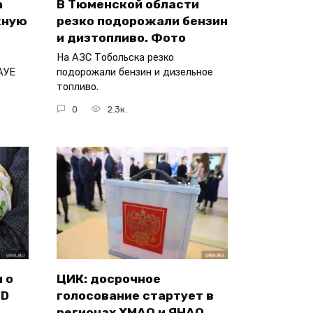
а
В Тюменской области
жную
резко подорожали бензин
и дизтопливо. Фото
На АЗС Тобольска резко
АУЕ
подорожали бензин и дизельное
топливо.
0
2.3к.
 о
ЦИК: досрочное
ID
голосование стартует в
регионах ХМАО и ЯНАО