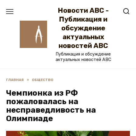
Перейти
Новости ABC -
к
содержанию
Публикация и
обсуждение
актуальных
новостей ABC
Публикация и обсуждение
актуальных новостей ABC
ГЛАВНАЯ
»
ОБЩЕСТВО
Чемпионка из РФ
пожаловалась на
несправедливость на
Олимпиаде