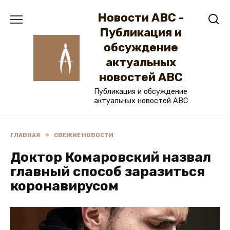
Перейти
Новости ABC -
к
содержанию
Публикация и
обсуждение
актуальных
новостей ABC
Публикация и обсуждение
актуальных новостей ABC
ГЛАВНАЯ
»
СВЕЖИЕ НОВОСТИ
Доктор Комаровский назвал
главный способ заразиться
коронавирусом