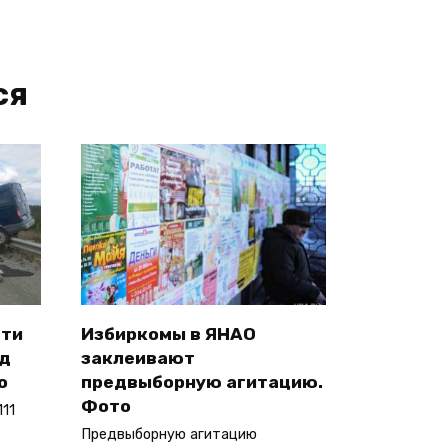
ся
сти
Избиркомы в ЯНАО
од
заклеивают
о
предвыборную агитацию.
Фото
11
Предвыборную агитацию