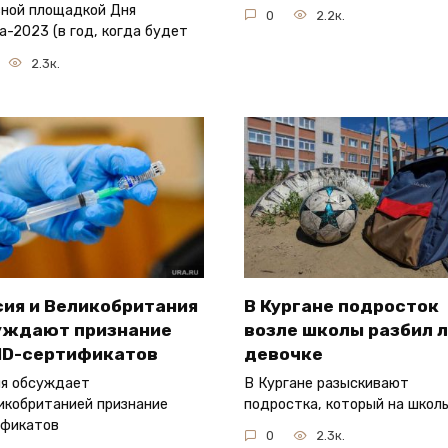
ной площадкой Дня
0
2.2к.
а-2023 (в год, когда будет
2.3к.
сия и Великобритания
В Кургане подросток
уждают признание
возле школы разбил 
ID-сертификатов
девочке
я обсуждает
В Кургане разыскивают
икобританией признание
подростка, который на школ
ификатов
0
2.3к.