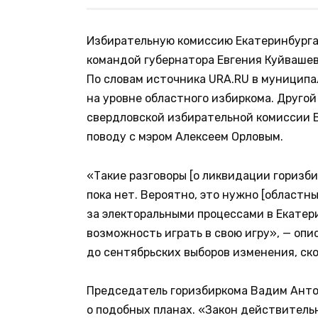
Избирательную комиссию Екатеринбурга
командой губернатора Евгения Куйвашев
По словам источника URA.RU в муниципа
на уровне областного избиркома. Другой
свердловской избирательной комиссии В
поводу с мэром Алексеем Орловым.
«Такие разговоры [о ликвидации горизби
пока нет. Вероятно, это нужно [областн
за электоральными процессами в Екатери
возможность играть в свою игру», — опи
до сентябрьских выборов изменения, ско
Председатель горизбиркома Вадим Антош
о подобных планах. «Закон действитель