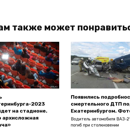
ам также может понравить
ь
Появились подробно
теринбурга-2023
смертельного ДТП п
дет на стадионе.
Екатеринбургом. Фот
о архисложная
Водитель автомобиля ВАЗ-21
ача»
погиб при столкновении