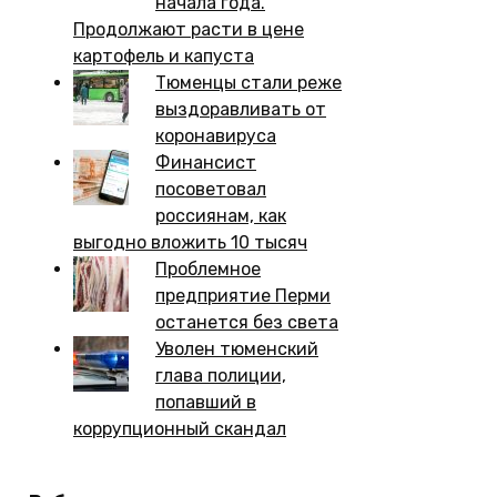
начала года.
Продолжают расти в цене
картофель и капуста
Тюменцы стали реже
выздоравливать от
коронавируса
Финансист
посоветовал
россиянам, как
выгодно вложить 10 тысяч
Проблемное
предприятие Перми
останется без света
Уволен тюменский
глава полиции,
попавший в
коррупционный скандал