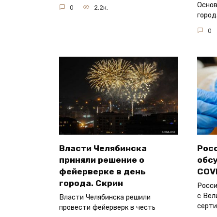
Основ
0
2.2к.
город
0
Власти Челябинска
Рос
приняли решение о
обс
фейерверке в день
COV
города. Скрин
Росси
с Вел
Власти Челябинска решили
серт
провести фейерверк в честь