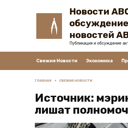
Перейти
Новости ABC
к
содержанию
обсуждение
новостей A
Публикация и обсуждение ак
Свежие Новости
Экономика
Пр
ГЛАВНАЯ
»
СВЕЖИЕ НОВОСТИ
Источник: мэри
лишат полномоч