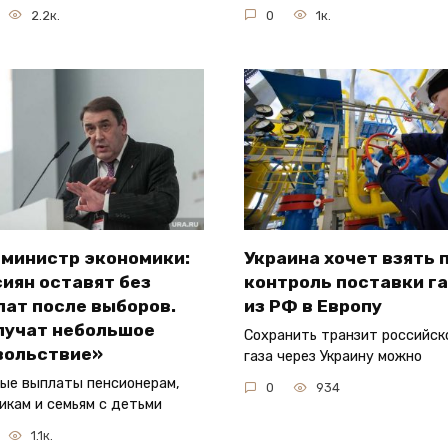
2.2к.
0
1к.
-министр экономики:
Украина хочет взять 
иян оставят без
контроль поставки г
лат после выборов.
из РФ в Европу
лучат небольшое
Сохранить транзит российск
вольствие»
газа через Украину можно
ые выплаты пенсионерам,
0
934
икам и семьям с детьми
1.1к.