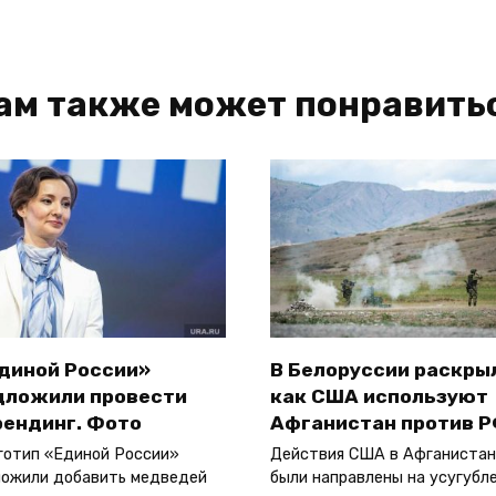
ам также может понравить
Единой России»
В Белоруссии раскры
дложили провести
как США используют
рендинг. Фото
Афганистан против 
готип «Единой России»
Действия США в Афганистан
ожили добавить медведей
были направлены на усугубл