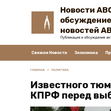
Перейти
Новости ABC
к
содержанию
обсуждение
новостей A
Публикация и обсуждение ак
Свежие Новости
Экономика
Пр
ГЛАВНАЯ
»
ПОЛИТИКА
Известного тюм
КПРФ перед выб