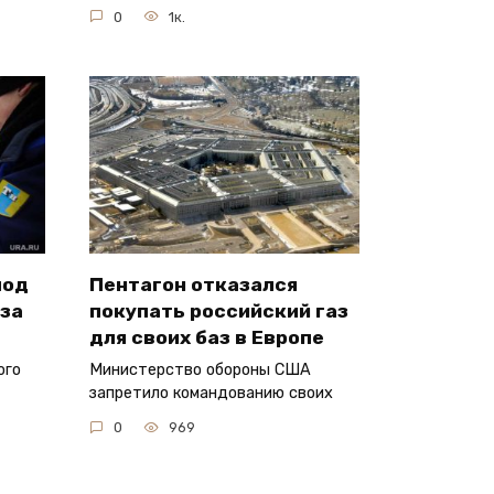
0
1к.
под
Пентагон отказался
аза
покупать российский газ
для своих баз в Европе
ого
Министерство обороны США
запретило командованию своих
0
969