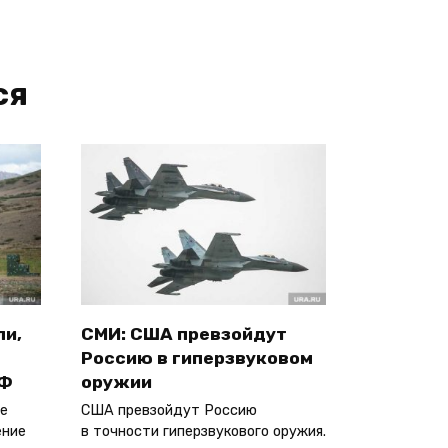
ся
ли,
СМИ: США превзойдут
Россию в гиперзвуковом
РФ
оружии
е
США превзойдут Россию
ение
в точности гиперзвукового оружия.