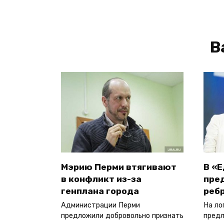
В
Мэрию Перми втягивают
В «
в конфликт из-за
пре
генплана города
реб
Администрации Перми
На ло
предложили добровольно признать
предл