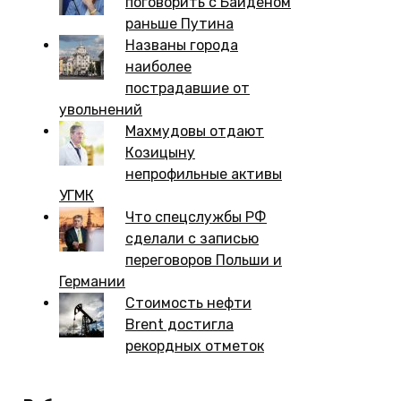
поговорить с Байденом
раньше Путина
Названы города
наиболее
пострадавшие от
увольнений
Махмудовы отдают
Козицыну
непрофильные активы
УГМК
Что спецслужбы РФ
сделали с записью
переговоров Польши и
Германии
Стоимость нефти
Brent достигла
рекордных отметок