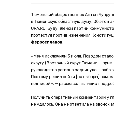
Тюменский общественник Антон Чупруно
в Тюменскую областную думу. Об этом а
URA.RU. Буду членом партии коммунисто
протестуя против изменения Конститу
ферросплавов
.
«Меня исключили 3 июля. Поводом стал
округу (Восточный округ Тюмени — прим.
руководство региона задвинуло — работа
Поэтому решил пойти [на выборы] сам, з
подписей», — рассказал активист подр
Получить оперативный комментарий у г
не удалось. Она не ответила на звонок а