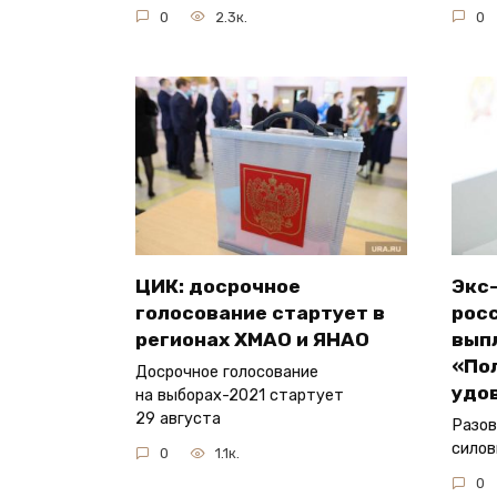
0
2.3к.
0
ЦИК: досрочное
Экс
голосование стартует в
росс
регионах ХМАО и ЯНАО
вып
«По
Досрочное голосование
удо
на выборах-2021 стартует
29 августа
Разов
силов
0
1.1к.
0