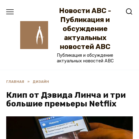
Перейти
Новости ABC -
к
содержанию
Публикация и
обсуждение
актуальных
новостей ABC
Публикация и обсуждение
актуальных новостей ABC
ГЛАВНАЯ
»
ДИЗАЙН
Клип от Дэвида Линча и три
большие премьеры Netflix