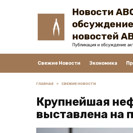
Перейти
Новости ABC
к
содержанию
обсуждение
новостей A
Публикация и обсуждение ак
Свежие Новости
Экономика
Пр
ГЛАВНАЯ
»
СВЕЖИЕ НОВОСТИ
Крупнейшая неф
выставлена на 