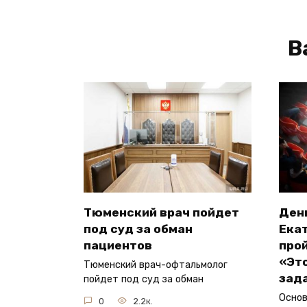
В
Тюменский врач пойдет
Ден
под суд за обман
Ека
пациентов
прой
«Эт
Тюменский врач-офтальмолог
зад
пойдет под суд за обман
Основ
0
2.2к.