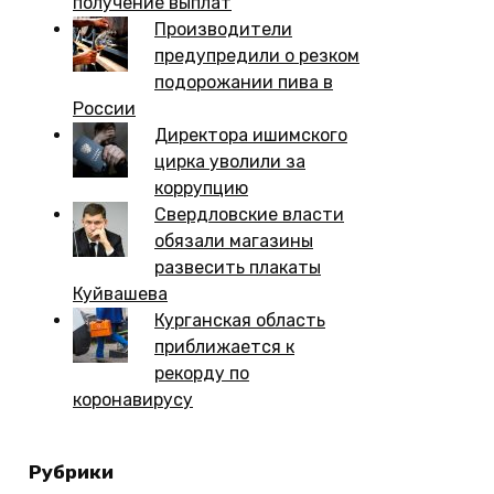
получение выплат
Производители
предупредили о резком
подорожании пива в
России
Директора ишимского
цирка уволили за
коррупцию
Свердловские власти
обязали магазины
развесить плакаты
Куйвашева
Курганская область
приближается к
рекорду по
коронавирусу
Рубрики