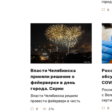
город
0
Власти Челябинска
Рос
приняли решение о
обс
фейерверке в день
COV
города. Скрин
Росси
с Вел
Власти Челябинска решили
серт
провести фейерверк в честь
0
0
2.1к.