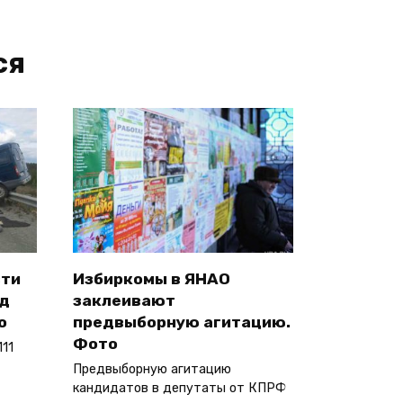
ся
сти
Избиркомы в ЯНАО
од
заклеивают
о
предвыборную агитацию.
Фото
11
Предвыборную агитацию
кандидатов в депутаты от КПРФ