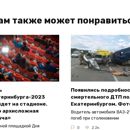
ам также может понравить
ь
Появились подробно
теринбурга-2023
смертельного ДТП п
дет на стадионе.
Екатеринбургом. Фот
о архисложная
Водитель автомобиля ВАЗ-21
ача»
погиб при столкновении
ной площадкой Дня
0
2.2к.