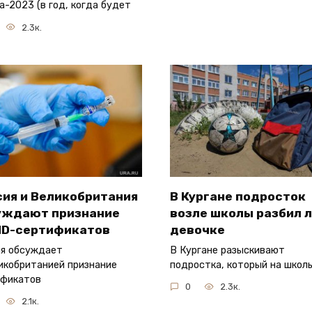
а-2023 (в год, когда будет
2.3к.
сия и Великобритания
В Кургане подросток
уждают признание
возле школы разбил 
ID-сертификатов
девочке
я обсуждает
В Кургане разыскивают
икобританией признание
подростка, который на школ
ификатов
0
2.3к.
2.1к.