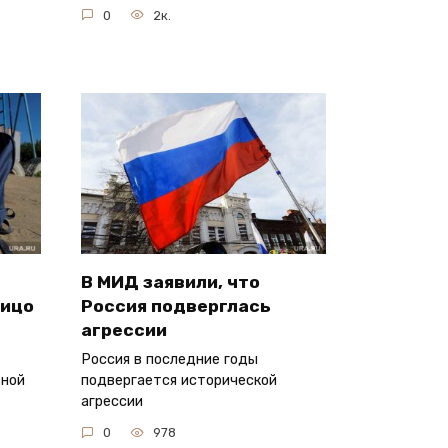
0
2к.
В МИД заявили, что
лицо
Россия подверглась
агрессии
Россия в последние годы
ьной
подвергается исторической
агрессии
0
978