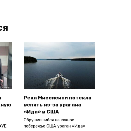
ся
а
Река Миссисипи потекла
жную
вспять из-за урагана
«Ида» в США
Обрушившийся на южное
АУЕ
побережье США ураган «Ида»