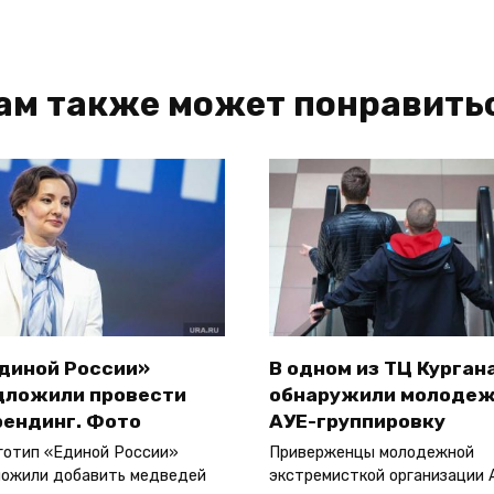
ам также может понравить
Единой России»
В одном из ТЦ Курган
дложили провести
обнаружили молоде
рендинг. Фото
АУЕ-группировку
готип «Единой России»
Приверженцы молодежной
ожили добавить медведей
экстремисткой организации 