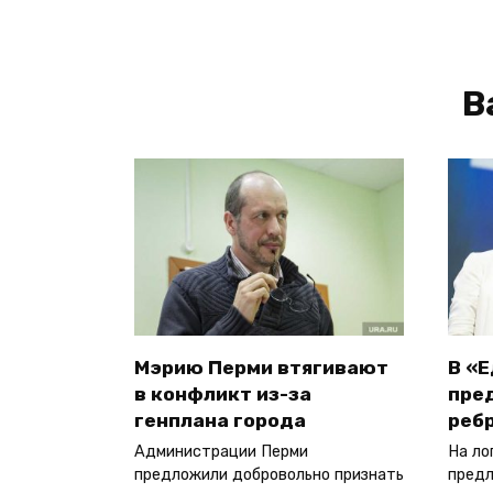
В
Мэрию Перми втягивают
В «
в конфликт из-за
пре
генплана города
реб
Администрации Перми
На ло
предложили добровольно признать
предл