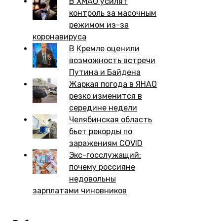
В ХМАО усилят
контроль за масочным
режимом из-за
коронавируса
В Кремле оценили
возможность встречи
Путина и Байдена
Жаркая погода в ЯНАО
резко изменится в
середине недели
Челябинская область
бьет рекорды по
заражениям COVID
Экс-госслужащий:
почему россияне
недовольны
зарплатами чиновников