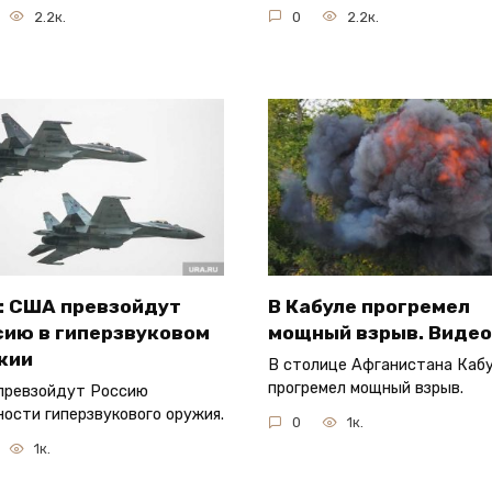
2.2к.
0
2.2к.
: США превзойдут
В Кабуле прогремел
сию в гиперзвуковом
мощный взрыв. Видео
жии
В столице Афганистана Каб
прогремел мощный взрыв.
превзойдут Россию
ности гиперзвукового оружия.
0
1к.
1к.