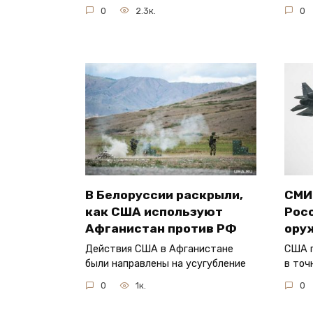
0
2.3к.
0
В Белоруссии раскрыли,
СМИ
как США используют
Рос
Афганистан против РФ
ору
Действия США в Афганистане
США 
были направлены на усугубление
в точ
0
1к.
0