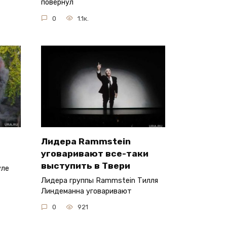
повернул
0
1.1к.
Лидера Rammstein
уговаривают все-таки
выступить в Твери
уле
Лидера группы Rammstein Тилля
Линдеманна уговаривают
0
921