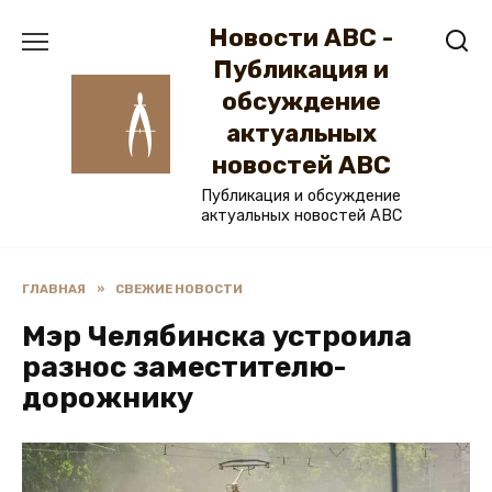
Перейти
Новости ABC -
к
содержанию
Публикация и
обсуждение
актуальных
новостей ABC
Публикация и обсуждение
актуальных новостей ABC
ГЛАВНАЯ
»
СВЕЖИЕ НОВОСТИ
Мэр Челябинска устроила
разнос заместителю-
дорожнику