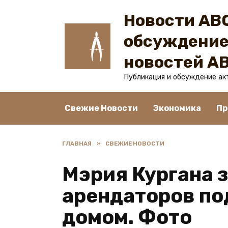
Перейти
Новости ABC
к
содержанию
обсуждение
новостей A
Публикация и обсуждение ак
Свежие Новости
Экономика
Пр
ГЛАВНАЯ
»
СВЕЖИЕ НОВОСТИ
Мэрия Кургана 
арендаторов по
домом. Фото