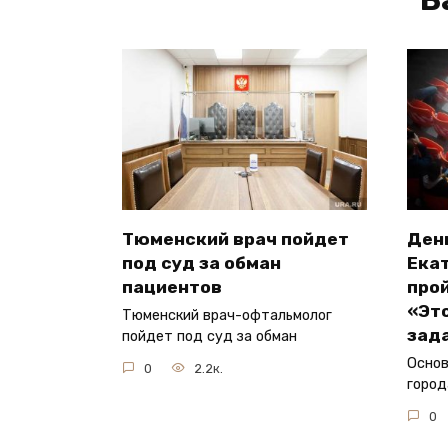
Тюменский врач пойдет
Ден
под суд за обман
Ека
пациентов
прой
«Эт
Тюменский врач-офтальмолог
зад
пойдет под суд за обман
Основ
0
2.2к.
город
0