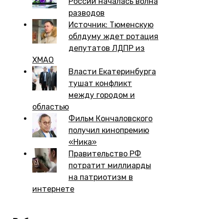
России началась волна
разводов
Источник: Тюменскую
облдуму ждет ротация
депутатов ЛДПР из
ХМАО
Власти Екатеринбурга
тушат конфликт
между городом и
областью
Фильм Кончаловского
получил кинопремию
«Ника»
Правительство РФ
потратит миллиарды
на патриотизм в
интернете