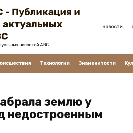
 - Публикация и
 актуальных
НОВОСТИ
BC
туальных новостей ABC
оисшествия
Технологии
Знаменитости
Ку
забрала землю у
д недостроенным