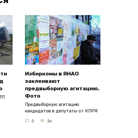
сти
Избиркомы в ЯНАО
од
заклеивают
о
предвыборную агитацию.
Фото
11
Предвыборную агитацию
кандидатов в депутаты от КПРФ
0
2к.