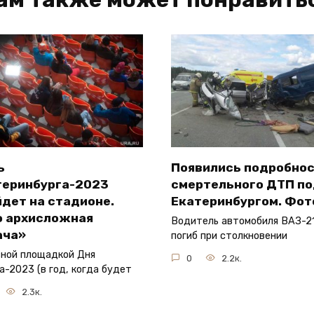
ь
Появились подробно
теринбурга-2023
смертельного ДТП п
дет на стадионе.
Екатеринбургом. Фот
о архисложная
Водитель автомобиля ВАЗ-21
ача»
погиб при столкновении
ной площадкой Дня
0
2.2к.
а-2023 (в год, когда будет
2.3к.