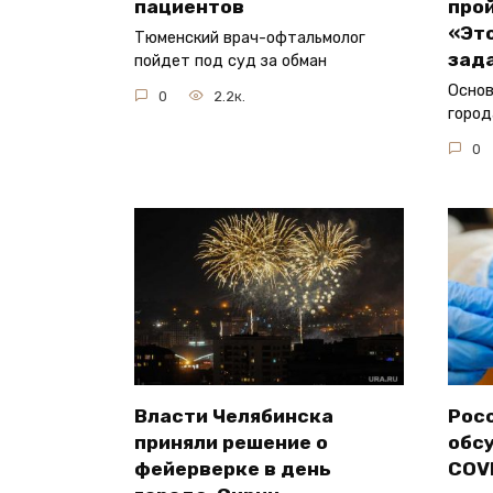
пациентов
прой
«Эт
Тюменский врач-офтальмолог
зад
пойдет под суд за обман
Основ
0
2.2к.
город
0
Власти Челябинска
Рос
приняли решение о
обс
фейерверке в день
COV