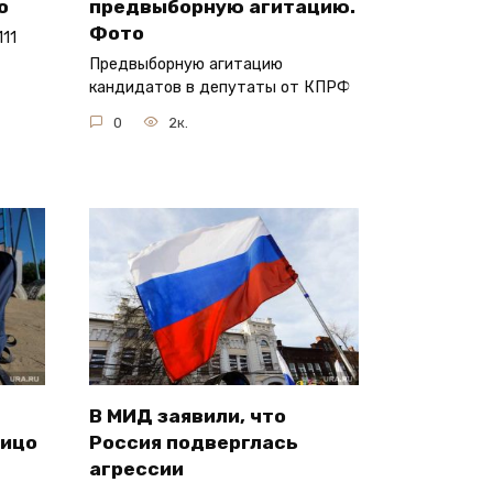
о
предвыборную агитацию.
Фото
11
Предвыборную агитацию
кандидатов в депутаты от КПРФ
0
2к.
В МИД заявили, что
лицо
Россия подверглась
агрессии