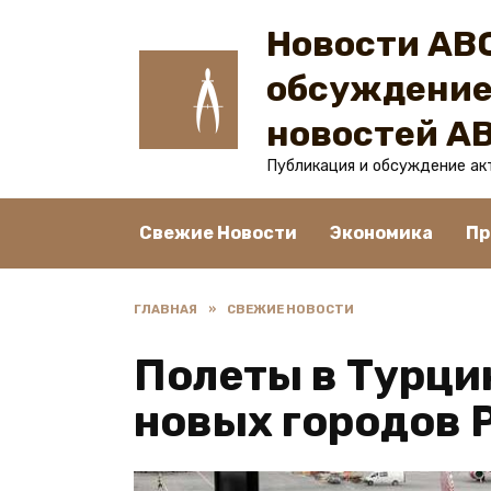
Перейти
Новости ABC
к
содержанию
обсуждение
новостей A
Публикация и обсуждение ак
Свежие Новости
Экономика
Пр
ГЛАВНАЯ
»
СВЕЖИЕ НОВОСТИ
Полеты в Турци
новых городов 