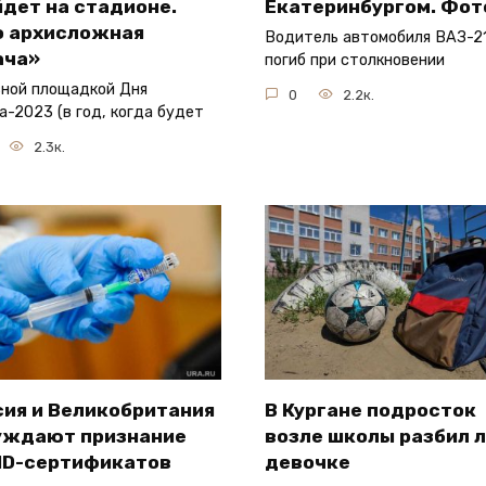
дет на стадионе.
Екатеринбургом. Фот
о архисложная
Водитель автомобиля ВАЗ-21
ача»
погиб при столкновении
ной площадкой Дня
0
2.2к.
а-2023 (в год, когда будет
2.3к.
сия и Великобритания
В Кургане подросток
уждают признание
возле школы разбил 
ID-сертификатов
девочке