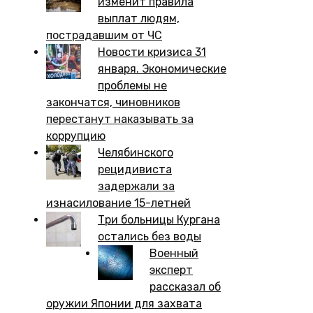
изменит правила
выплат людям,
пострадавшим от ЧС
Новости кризиса 31
января. Экономические
проблемы не
закончатся, чиновников
перестанут наказывать за
коррупцию
Челябинского
рецидивиста
задержали за
изнасилование 15-летней
Три больницы Кургана
остались без воды
Военный
эксперт
рассказал об
оружии Японии для захвата