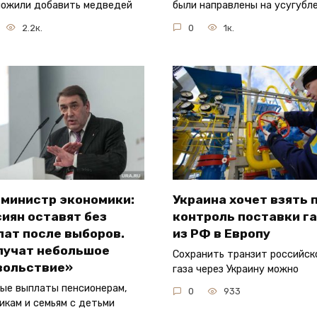
ожили добавить медведей
были направлены на усугубл
2.2к.
0
1к.
-министр экономики:
Украина хочет взять 
иян оставят без
контроль поставки г
лат после выборов.
из РФ в Европу
лучат небольшое
Сохранить транзит российск
вольствие»
газа через Украину можно
ые выплаты пенсионерам,
0
933
икам и семьям с детьми