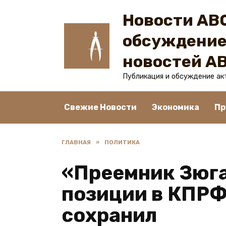
Перейти
Новости ABC
к
содержанию
обсуждение
новостей A
Публикация и обсуждение ак
Свежие Новости
Экономика
Пр
ГЛАВНАЯ
»
ПОЛИТИКА
«Преемник Зюга
позиции в КПРФ
сохранил