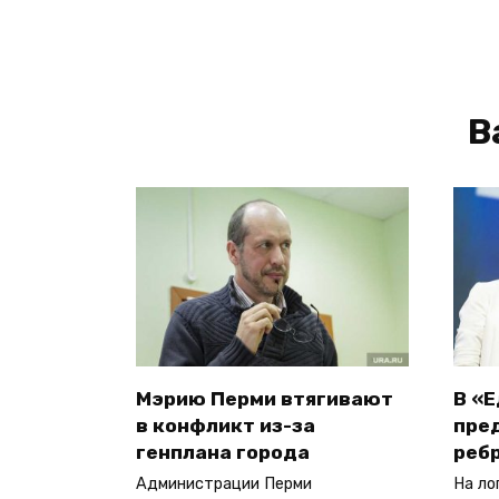
В
Мэрию Перми втягивают
В «
в конфликт из-за
пре
генплана города
реб
Администрации Перми
На ло