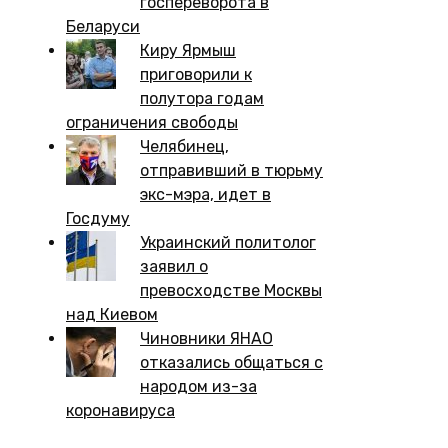
госпереворота в
Беларуси
Киру Ярмыш
приговорили к
полутора годам
ограничения свободы
Челябинец,
отправивший в тюрьму
экс-мэра, идет в
Госдуму
Украинский политолог
заявил о
превосходстве Москвы
над Киевом
Чиновники ЯНАО
отказались общаться с
народом из-за
коронавируса