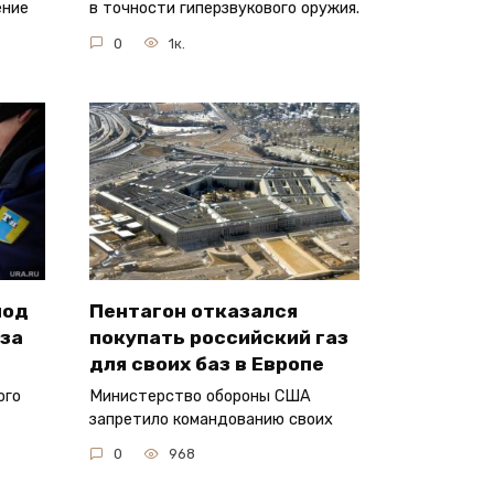
ение
в точности гиперзвукового оружия.
0
1к.
под
Пентагон отказался
аза
покупать российский газ
для своих баз в Европе
ого
Министерство обороны США
запретило командованию своих
0
968