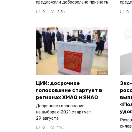
предложили добровольно признать
предл
0
2.3к.
0
ЦИК: досрочное
Экс
голосование стартует в
росс
регионах ХМАО и ЯНАО
вып
«По
Досрочное голосование
удо
на выборах-2021 стартует
29 августа
Разов
силов
0
1.1к.