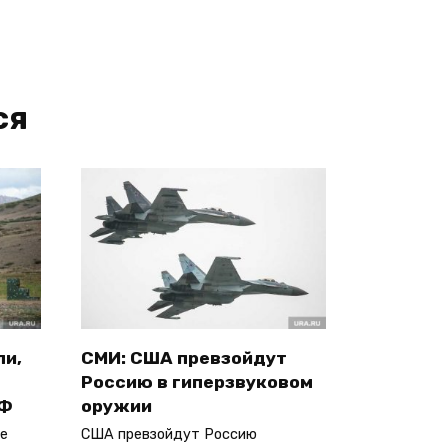
ся
ли,
СМИ: США превзойдут
Россию в гиперзвуковом
РФ
оружии
е
США превзойдут Россию