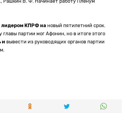
 Г., Рашкин В. Ф. Начинает работу Пленум
 лидером КПРФ на
новый пятилетний срок.
у главы партии мог Афонин, но в итоге этого
 и
вывести из руководящих органов партии
м.