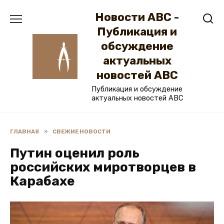
Перейти
Новости ABC -
к
содержанию
Публикация и
обсуждение
актуальных
новостей ABC
Публикация и обсуждение
актуальных новостей ABC
ГЛАВНАЯ
»
СВЕЖИЕ НОВОСТИ
Путин оценил роль
российских миротворцев в
Карабахе