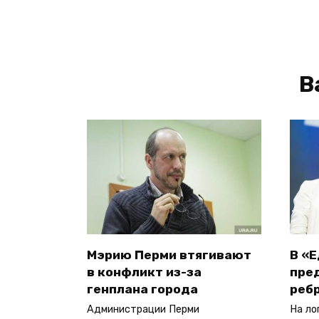
В
Мэрию Перми втягивают
В «
в конфликт из-за
пре
генплана города
реб
Администрации Перми
На ло