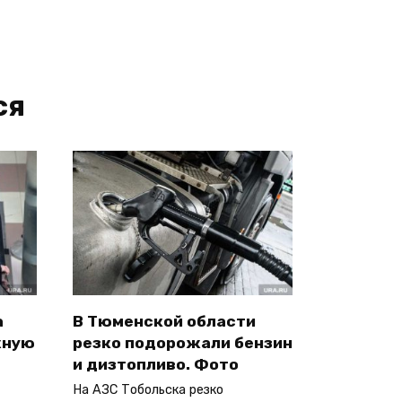
ся
а
В Тюменской области
жную
резко подорожали бензин
и дизтопливо. Фото
На АЗС Тобольска резко