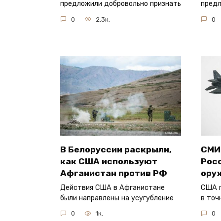
предложили добровольно признать
предл
0
2.3к.
0
В Белоруссии раскрыли,
СМИ
как США используют
Рос
Афганистан против РФ
ору
Действия США в Афганистане
США 
были направлены на усугубление
в точ
0
1к.
0