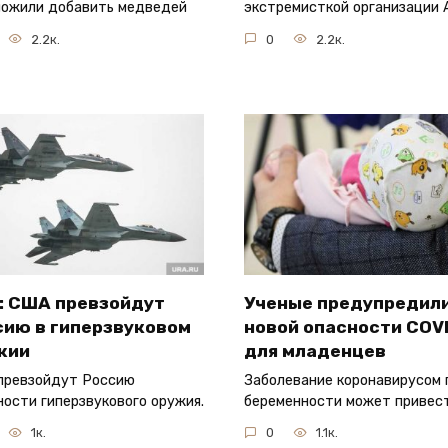
ожили добавить медведей
экстремисткой организации 
2.2к.
0
2.2к.
: США превзойдут
Ученые предупредили
сию в гиперзвуковом
новой опасности COV
жии
для младенцев
превзойдут Россию
Заболевание коронавирусом 
ности гиперзвукового оружия.
беременности может привес
1к.
0
1.1к.