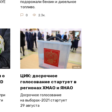
АУЕ
подорожали бензин и дизельное
топливо.
0
2.3к.
 о
ЦИК: досрочное
ID
голосование стартует в
регионах ХМАО и ЯНАО
при
Досрочное голосование
ти
на выборах-2021 стартует
29 августа