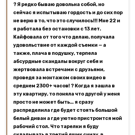
? Я редко бываю довольна собой, но
сейчас я испытываю гордость и до сих пор
не верю в то, что это случилось!!! Мне 22 и
я работала без остановки с 13 лет.
Кайфовала от того что делаю, получала
удовольствие от каждой съемки — а
также, плача в подушку, терпела
абсурдные скандалы вокруг себя и
жертвовала встречами с друзьями,
проведя за монтажом своих видео в
среднем 2300+ часов! ? Когда я зашла в
эту квартиру, то поняла что другой у меня
просто не может быть… я сразу
распределила где будет стоять большой
белый диван а где уютно пристроится мой
рабочий стол. Что тарелки я буду
складывать в третий ящик снизу, в