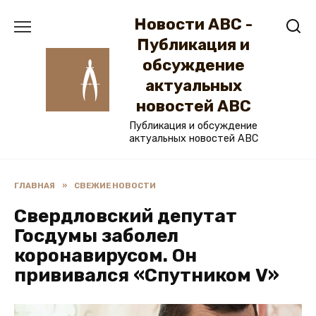
Перейти
Новости ABC -
к
содержанию
Публикация и
обсуждение
актуальных
новостей ABC
Публикация и обсуждение
актуальных новостей ABC
ГЛАВНАЯ
»
СВЕЖИЕ НОВОСТИ
Свердловский депутат
Госдумы заболел
коронавирусом. Он
прививался «Спутником V»