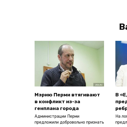
В
Мэрию Перми втягивают
В «
в конфликт из-за
пре
генплана города
реб
Администрации Перми
На ло
предложили добровольно признать
предл