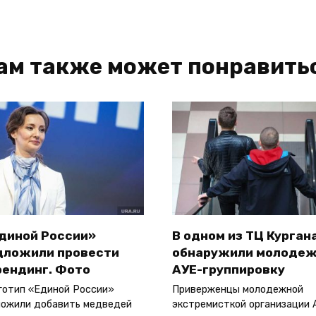
ам также может понравить
Единой России»
В одном из ТЦ Курган
дложили провести
обнаружили молоде
рендинг. Фото
АУЕ-группировку
готип «Единой России»
Приверженцы молодежной
ожили добавить медведей
экстремисткой организации 