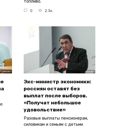
топливо.
0
2.3к.
ые
Экс-министр экономики:
ла
россиян оставят без
выплат после выборов.
«Получат небольшое
ую
удовольствие»
Разовые выплаты пенсионерам,
силовикам и семьям с детьми