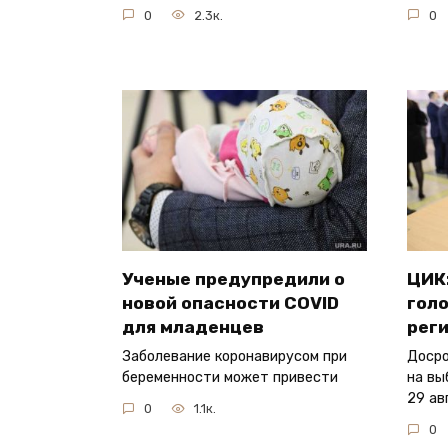
0
2.3к.
0
Ученые предупредили о
ЦИК
новой опасности COVID
голо
для младенцев
рег
Заболевание коронавирусом при
Досро
беременности может привести
на вы
29 ав
0
1.1к.
0