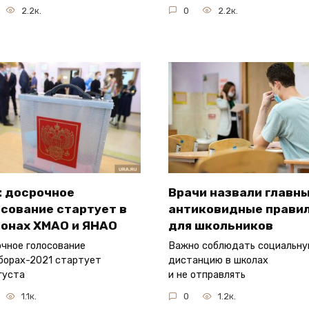
2.2к.
0
2.2к.
: досрочное
Врачи назвали главн
сование стартует в
антиковидные прави
ионах ХМАО и ЯНАО
для школьников
чное голосование
Важно соблюдать социальн
борах-2021 стартует
дистанцию в школах
густа
и не отправлять
1.1к.
0
1.2к.