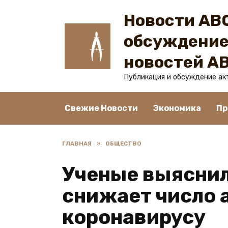
Перейти
Новости ABC
к
содержанию
обсуждение
новостей A
Публикация и обсуждение ак
Свежие Новости
Экономика
Пр
ГЛАВНАЯ
»
ОБЩЕСТВО
Ученые выяснил
снижает число 
коронавирусу