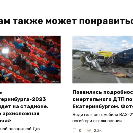
ам также может понравить
ь
Появились подробно
теринбурга-2023
смертельного ДТП п
дет на стадионе.
Екатеринбургом. Фот
о архисложная
Водитель автомобиля ВАЗ-21
ача»
погиб при столкновении
ной площадкой Дня
0
2.2к.