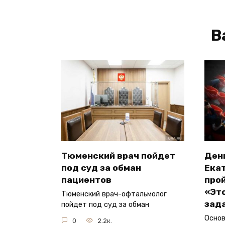
В
Тюменский врач пойдет
Ден
под суд за обман
Ека
пациентов
прой
«Эт
Тюменский врач-офтальмолог
зад
пойдет под суд за обман
Основ
0
2.2к.