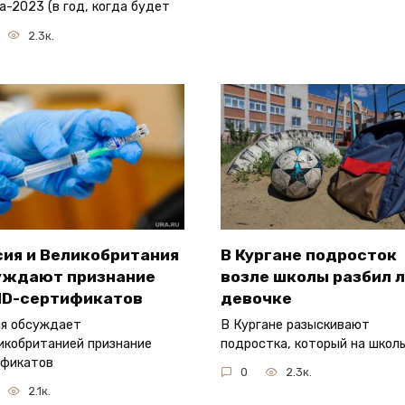
а-2023 (в год, когда будет
2.3к.
сия и Великобритания
В Кургане подросток
уждают признание
возле школы разбил 
ID-сертификатов
девочке
я обсуждает
В Кургане разыскивают
икобританией признание
подростка, который на школ
ификатов
0
2.3к.
2.1к.