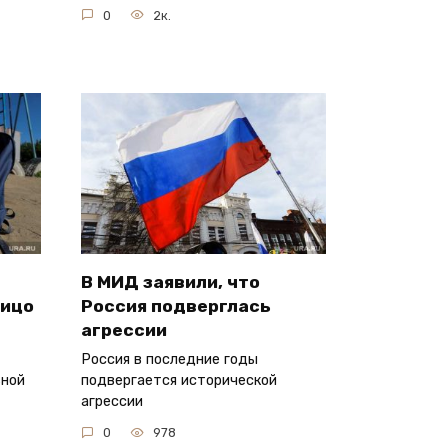
0
2к.
В МИД заявили, что
лицо
Россия подверглась
агрессии
Россия в последние годы
ьной
подвергается исторической
агрессии
0
978