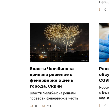
город
0
Власти Челябинска
Рос
приняли решение о
обс
фейерверке в день
COV
города. Скрин
Росси
с Вел
Власти Челябинска решили
серт
провести фейерверк в честь
0
0
2.1к.