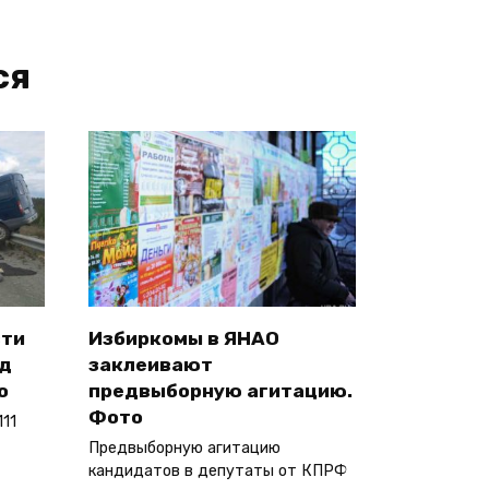
ся
сти
Избиркомы в ЯНАО
од
заклеивают
о
предвыборную агитацию.
Фото
11
Предвыборную агитацию
кандидатов в депутаты от КПРФ