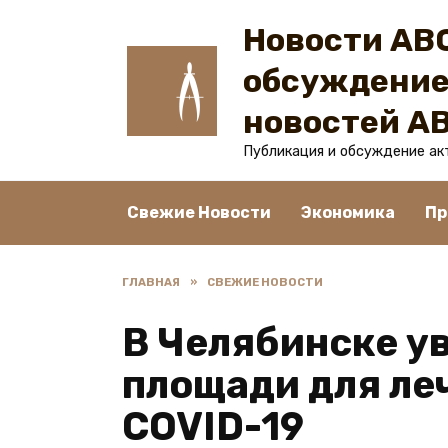
Перейти
Новости ABC
к
содержанию
обсуждение
новостей A
Публикация и обсуждение ак
Свежие Новости
Экономика
Пр
ГЛАВНАЯ
»
СВЕЖИЕ НОВОСТИ
В Челябинске у
площади для ле
COVID-19