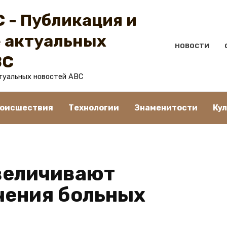
 - Публикация и
 актуальных
НОВОСТИ
BC
туальных новостей ABC
оисшествия
Технологии
Знаменитости
Ку
величивают
чения больных