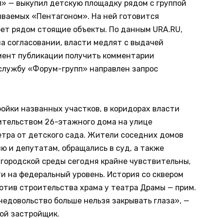
» — выкупил детскую площадку рядом с группой
ываемых «Пентагоном». На ней готовится
оет рядом стоящие объекты. По данным URA.RU,
а согласовании, власти медлят с выдачей
мент публикации получить комментарии
-службу «Форум-групп» направлен запрос
йки названных участков, в коридорах власти
тельством 26-этажного дома на улице
етра от детского сада. Жители соседних домов
ю и депутатам, обращались в суд, а также
 городской среды сегодня крайне чувствительны,
и на федеральный уровень. История со сквером
отив строительства храма у театра Драмы — прим.
а недовольство больше нельзя закрывать глаза», —
ой застройщик.