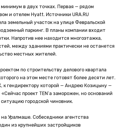
 минимум в двух точках. Первая — рядом
вом и отелем Hyatt. Источники URA.RU
ела земельный участок на улице Февральской
подземный паркинг. В планы компании входит
тки. Напротив нее находится многоэтажка,
астей, между зданиями практически не останется
льство местных жителей.
 проектом по строительству делового квартала
оторого на этом месте готовят более десяти лет.
К, к гендиректору которой — Андрею Козицыну —
 «Сейчас проект TEN’а заморожен, но оснований
т ситуацию городской чиновник.
 на Уралмаше. Собеседники агентства
 один из крупнейших застройщиков