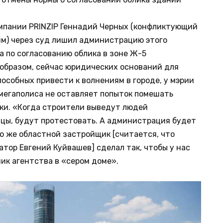
омпании PRINZIP Геннадий Черных (конфликтующий
тям) через суд лишил администрацию этого
 по согласованию облика в зоне Ж-5
 образом, сейчас юридических оснований для
пособных привести к волнениям в городе, у мэрии
 мегаполиса не оставляет попыток помешать
ки. «Когда строители выведут людей
ицы, будут протестовать. А администрация будет
то же областной застройщик [считается, что
тор Евгений Куйвашев] сделал так, чтобы у нас
ик агентства в «сером доме».