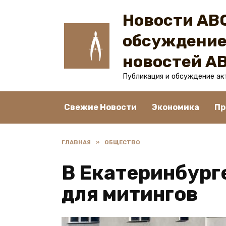
Перейти
Новости ABC
к
содержанию
обсуждение
новостей A
Публикация и обсуждение ак
Свежие Новости
Экономика
Пр
ГЛАВНАЯ
»
ОБЩЕСТВО
В Екатеринбург
для митингов