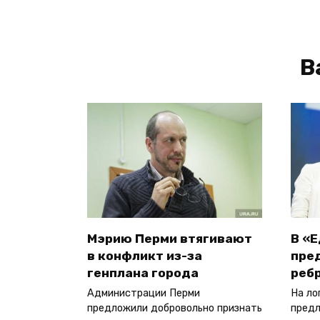
В
Мэрию Перми втягивают
В «
в конфликт из-за
пре
генплана города
реб
Администрации Перми
На ло
предложили добровольно признать
предл