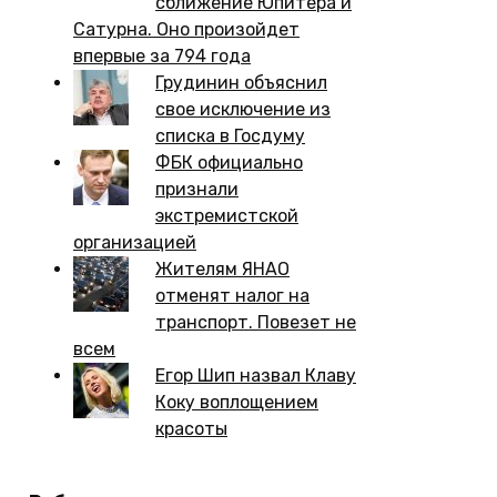
сближение Юпитера и
Сатурна. Оно произойдет
впервые за 794 года
Грудинин объяснил
свое исключение из
списка в Госдуму
ФБК официально
признали
экстремистской
организацией
Жителям ЯНАО
отменят налог на
транспорт. Повезет не
всем
Егор Шип назвал Клаву
Коку воплощением
красоты