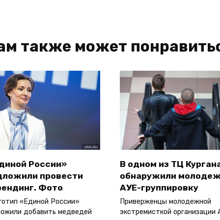
ам также может понравить
Единой России»
В одном из ТЦ Курган
дложили провести
обнаружили молоде
рендинг. Фото
АУЕ-группировку
готип «Единой России»
Приверженцы молодежной
ожили добавить медведей
экстремисткой организации 