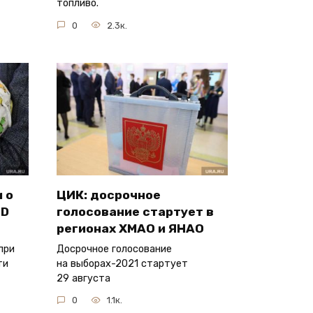
топливо.
0
2.3к.
 о
ЦИК: досрочное
ID
голосование стартует в
регионах ХМАО и ЯНАО
при
Досрочное голосование
ти
на выборах-2021 стартует
29 августа
0
1.1к.