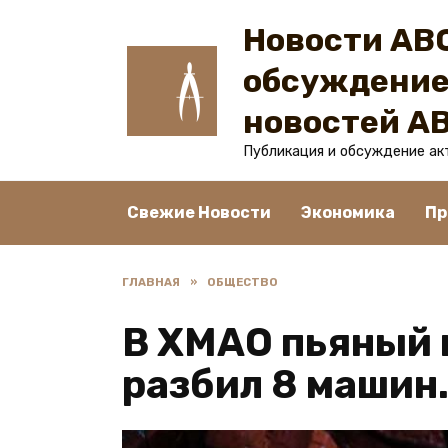
Перейти
Новости ABC
к
содержанию
обсуждение
новостей A
Публикация и обсуждение ак
Свежие Новости
Экономика
Пр
ГЛАВНАЯ
»
ОБЩЕСТВО
В ХМАО пьяный
разбил 8 машин