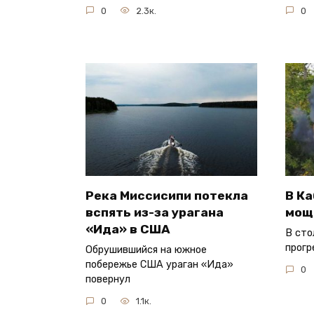
0
2.3к.
0
Река Миссисипи потекла
В Ка
вспять из-за урагана
мощ
«Ида» в США
В сто
прогр
Обрушившийся на южное
побережье США ураган «Ида»
0
повернул
0
1.1к.