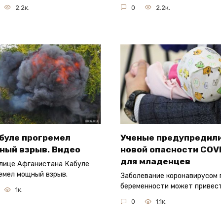
2.2к.
0
2.2к.
буле прогремел
Ученые предупредили
ный взрыв. Видео
новой опасности COV
для младенцев
лице Афганистана Кабуле
емел мощный взрыв.
Заболевание коронавирусом 
беременности может привес
1к.
0
1.1к.