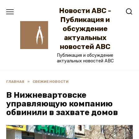
Перейти
Новости ABC -
к
содержанию
Публикация и
обсуждение
актуальных
новостей ABC
Публикация и обсуждение
актуальных новостей ABC
ГЛАВНАЯ
»
СВЕЖИЕ НОВОСТИ
В Нижневартовске
управляющую компанию
обвинили в захвате домов