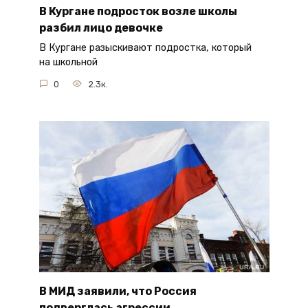
В Кургане подросток возле школы
разбил лицо девочке
В Кургане разыскивают подростка, который
на школьной
0
2.3к.
В МИД заявили, что Россия
подверглась агрессии