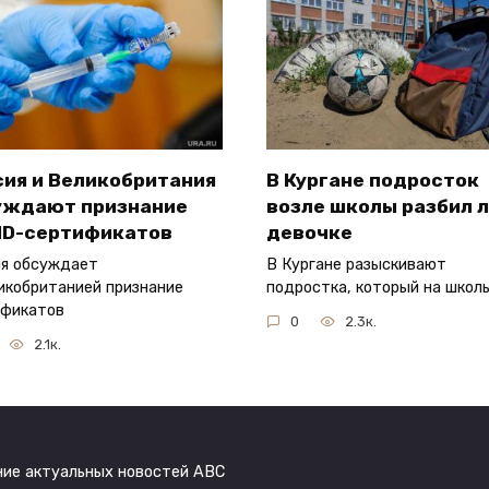
сия и Великобритания
В Кургане подросток
уждают признание
возле школы разбил 
ID-сертификатов
девочке
я обсуждает
В Кургане разыскивают
икобританией признание
подростка, который на школ
ификатов
0
2.3к.
2.1к.
ние актуальных новостей ABC