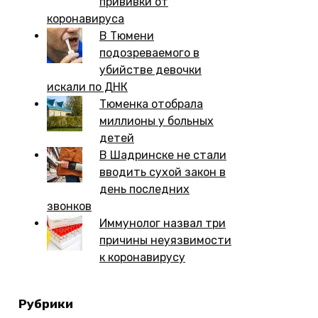
прививки от
коронавируса
В Тюмени
подозреваемого в
убийстве девочки
искали по ДНК
Тюменка отобрала
миллионы у больных
детей
В Шадринске не стали
вводить сухой закон в
день последних
звонков
Иммунолог назвал три
причины неуязвимости
к коронавирусу
Рубрики