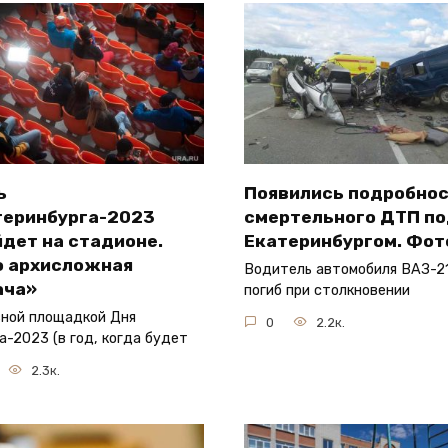
ь
Появились подробно
теринбурга-2023
смертельного ДТП п
дет на стадионе.
Екатеринбургом. Фот
о архисложная
Водитель автомобиля ВАЗ-21
ача»
погиб при столкновении
ной площадкой Дня
0
2.2к.
а-2023 (в год, когда будет
2.3к.