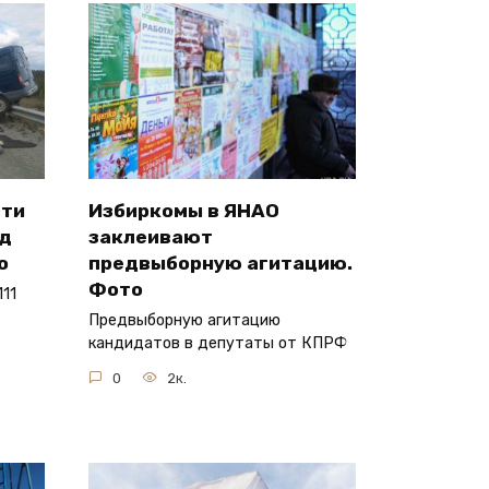
сти
Избиркомы в ЯНАО
од
заклеивают
о
предвыборную агитацию.
Фото
11
Предвыборную агитацию
кандидатов в депутаты от КПРФ
0
2к.