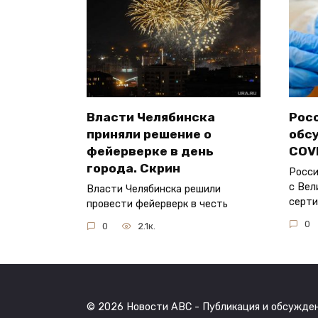
Власти Челябинска
Рос
приняли решение о
обс
фейерверке в день
COV
города. Скрин
Росси
с Вел
Власти Челябинска решили
серт
провести фейерверк в честь
0
0
2.1к.
© 2026 Новости ABC - Публикация и обсужде