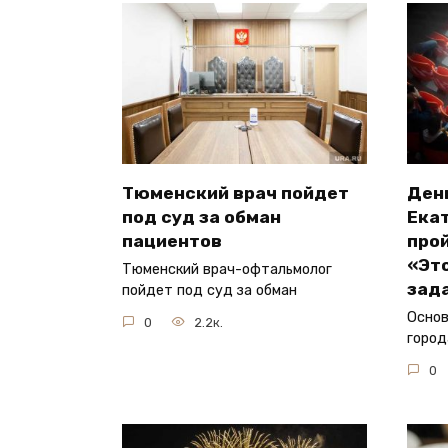
Тюменский врач пойдет
Ден
под суд за обман
Ека
пациентов
прой
«Эт
Тюменский врач-офтальмолог
зад
пойдет под суд за обман
Основ
0
2.2к.
город
0