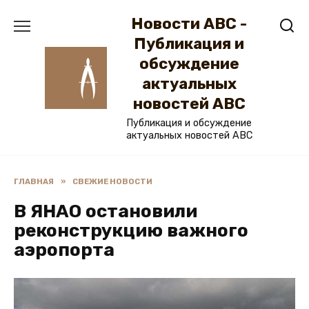
Перейти
Новости ABC -
к
содержанию
Публикация и
обсуждение
актуальных
новостей ABC
Публикация и обсуждение
актуальных новостей ABC
ГЛАВНАЯ
»
СВЕЖИЕ НОВОСТИ
В ЯНАО остановили
реконструкцию важного
аэропорта