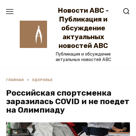
Перейти
Новости ABC -
к
содержанию
Публикация и
обсуждение
актуальных
новостей ABC
Публикация и обсуждение
актуальных новостей ABC
ГЛАВНАЯ
»
ЗДОРОВЬЕ
Российская спортсменка
заразилась COVID и не поедет
на Олимпиаду