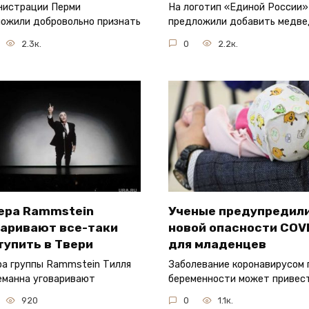
нистрации Перми
На логотип «Единой России»
ожили добровольно признать
предложили добавить медве
2.3к.
0
2.2к.
ера Rammstein
Ученые предупредили
варивают все-таки
новой опасности COV
тупить в Твери
для младенцев
а группы Rammstein Тилля
Заболевание коронавирусом 
манна уговаривают
беременности может привес
920
0
1.1к.