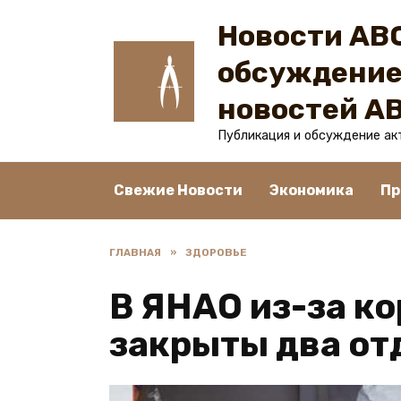
Перейти
Новости ABC
к
содержанию
обсуждение
новостей A
Публикация и обсуждение ак
Свежие Новости
Экономика
Пр
ГЛАВНАЯ
»
ЗДОРОВЬЕ
В ЯНАО из-за к
закрыты два от