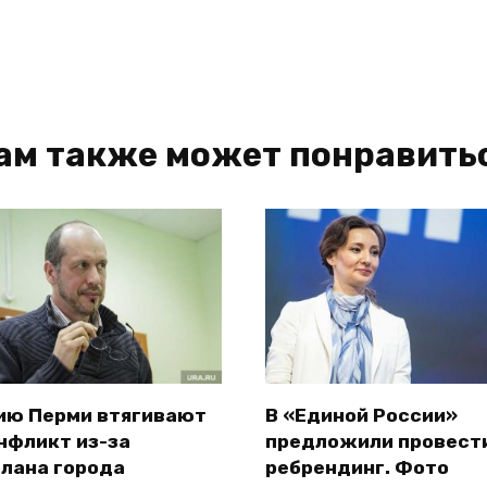
ам также может понравить
ию Перми втягивают
В «Единой России»
нфликт из-за
предложили провест
плана города
ребрендинг. Фото