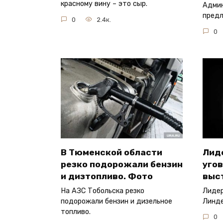
красному вину – это сыр.
Адми
предл
0
2.4к.
0
В Тюменской области
Лид
резко подорожали бензин
уго
и дизтопливо. Фото
выс
На АЗС Тобольска резко
Лидер
подорожали бензин и дизельное
Линде
топливо.
0