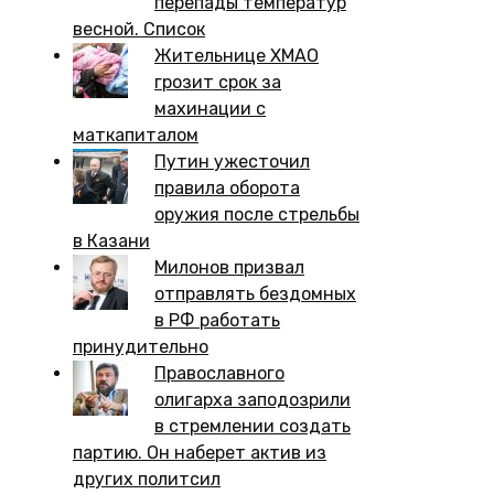
перепады температур
весной. Список
Жительнице ХМАО
грозит срок за
махинации с
маткапиталом
Путин ужесточил
правила оборота
оружия после стрельбы
в Казани
Милонов призвал
отправлять бездомных
в РФ работать
принудительно
Православного
олигарха заподозрили
в стремлении создать
партию. Он наберет актив из
других политсил