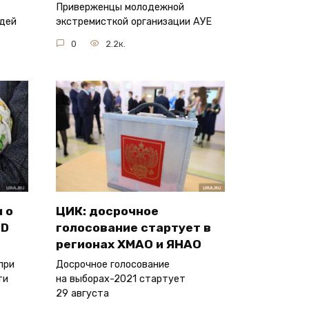
Приверженцы молодежной
дей
экстремисткой организации АУЕ
0
2.2к.
 о
ЦИК: досрочное
ID
голосование стартует в
регионах ХМАО и ЯНАО
при
Досрочное голосование
ти
на выборах-2021 стартует
29 августа