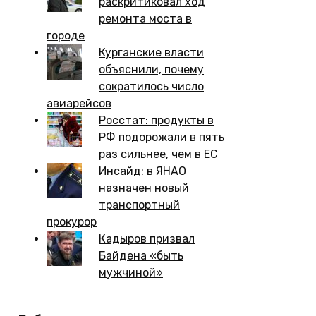
раскритиковал ход
ремонта моста в
городе
Курганские власти
объяснили, почему
сократилось число
авиарейсов
Росстат: продукты в
РФ подорожали в пять
раз сильнее, чем в ЕС
Инсайд: в ЯНАО
назначен новый
транспортный
прокурор
Кадыров призвал
Байдена «быть
мужчиной»