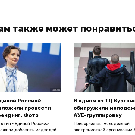
ам также может понравить
Единой России»
В одном из ТЦ Курган
дложили провести
обнаружили молоде
рендинг. Фото
АУЕ-группировку
готип «Единой России»
Приверженцы молодежной
ожили добавить медведей
экстремисткой организации 