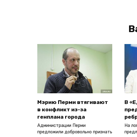
В
Мэрию Перми втягивают
В «
в конфликт из-за
пре
генплана города
реб
Администрации Перми
На ло
предложили добровольно признать
предл