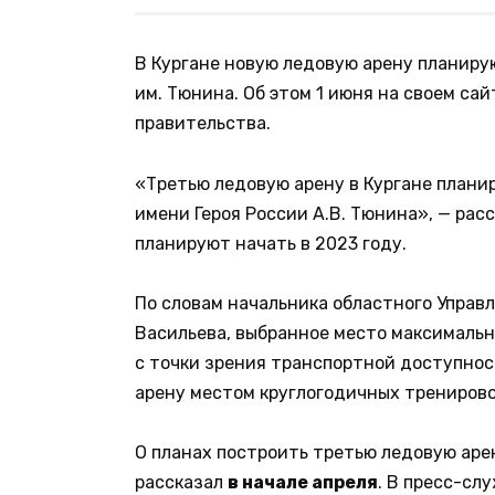
В Кургане новую ледовую арену планирую
им. Тюнина. Об этом 1 июня на своем са
правительства.
«Третью ледовую арену в Кургане плани
имени Героя России А.В. Тюнина», — рас
планируют начать в 2023 году.
По словам начальника областного Управ
Васильева, выбранное место максимальн
с точки зрения транспортной доступност
арену местом круглогодичных трениров
О планах построить третью ледовую аре
рассказал
в начале апреля
. В пресс-сл