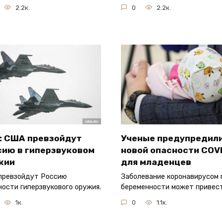
2.2к.
0
2.2к.
: США превзойдут
Ученые предупредили
сию в гиперзвуковом
новой опасности COV
жии
для младенцев
превзойдут Россию
Заболевание коронавирусом 
ности гиперзвукового оружия.
беременности может привес
1к.
0
1.1к.