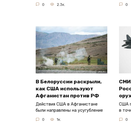
0
2.3к.
0
В Белоруссии раскрыли,
СМИ
как США используют
Рос
Афганистан против РФ
ору
Действия США в Афганистане
США 
были направлены на усугубление
в точ
0
1к.
0