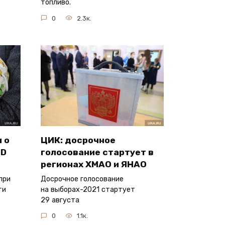
топливо.
0
2.3к.
 о
ЦИК: досрочное
ID
голосование стартует в
регионах ХМАО и ЯНАО
при
Досрочное голосование
ти
на выборах-2021 стартует
29 августа
0
1.1к.