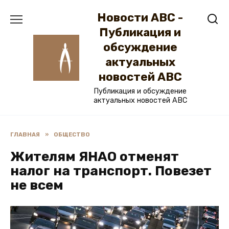
Перейти
Новости ABC -
к
содержанию
Публикация и
обсуждение
актуальных
новостей ABC
Публикация и обсуждение
актуальных новостей ABC
ГЛАВНАЯ
»
ОБЩЕСТВО
Жителям ЯНАО отменят
налог на транспорт. Повезет
не всем