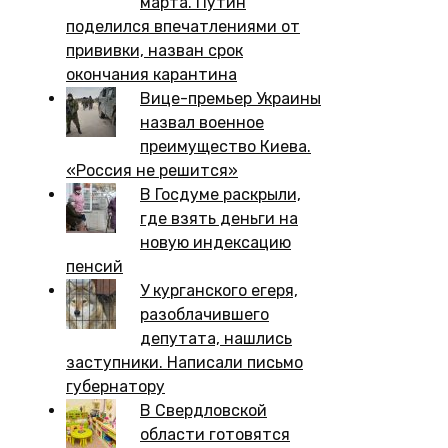
марта. Путин
поделился впечатлениями от
прививки, назван срок
окончания карантина
Вице-премьер Украины
назвал военное
преимущество Киева.
«Россия не решится»
В Госдуме раскрыли,
где взять деньги на
новую индексацию
пенсий
У курганского егеря,
разоблачившего
депутата, нашлись
заступники. Написали письмо
губернатору
В Свердловской
области готовятся