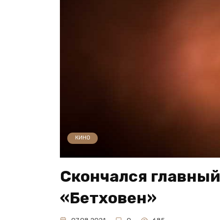
КИНО
Скончался главный
«Бетховен»
07.08.2021
0
685