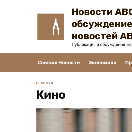
Перейти
Новости ABC
к
содержанию
обсуждение
новостей A
Публикация и обсуждение ак
Свежие Новости
Экономика
Пр
ГЛАВНАЯ
Кино